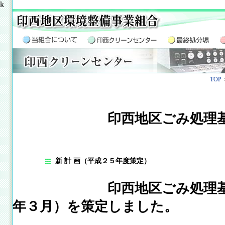
k
TOP
印西地区ごみ処理
新 計 画（平成２５年度策定）
印西地区ごみ処理
年３月）を策定しました。